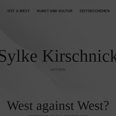
S
OST & WEST
KUNST UND KULTUR
ZEITGESCHEHEN
Sylke Kirschnic
AUTORIN
West against West?