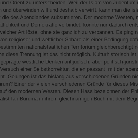
und Orient zu unterscheiden. Weil der Islam von Judentum
en und überwinden will und deshalb verwirft, kann man die is
er die des Abendlandes subsumieren. Der moderne Westen,
tlichkeit und Demokratie verbindet, konnte nur dadurch ents
welcher Art löste, ohne sie gänzlich zu verbannen. Es ging 
on religiöser und weltlicher Sphäre als einer Bedingung daf
estimmten nationalstaatlichen Territorium gleichberechtigt 
e diese Trennung ist das nicht möglich. Kulturhistorisch ist 
 geprägte westliche Denken antijüdisch, aber politisch-jurist
ersuch einer Selbstkorrektur, die en passant mit der abend
cht. Gelungen ist das bislang aus verschiedenen Gründen nic
rum? Einer der vielen verschiedenen Gründe für dieses Mis
uf den modernen Westen. Diesen Hass bezeichnen der Phi
nalist Ian Buruma in ihrem gleichnamigen Buch mit dem Begri