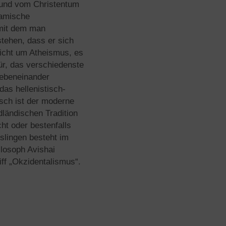
 und vom Christentum
lamische
 mit dem man
tehen, dass er sich
nicht um Atheismus, es
ür, das verschiedenste
nebeneinander
das hellenistisch-
isch ist der moderne
ländischen Tradition
ht oder bestenfalls
slingen besteht im
losoph Avishai
ff „Okzidentalismus“.