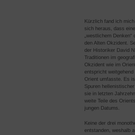
Kürzlich fand ich mich
sich heraus, dass ein
„westlichem Denken“ od
den Alten Okzident. Se
der Historiker David N
Traditionen im geogra
Okzident wie im Orie
entspricht weitgehen
Orient umfasste. Es i
Spuren hellenistische
sie in letzten Jahrze
weite Teile des Orient
jungen Datums.
Keine der drei monoth
entstanden, weshalb a