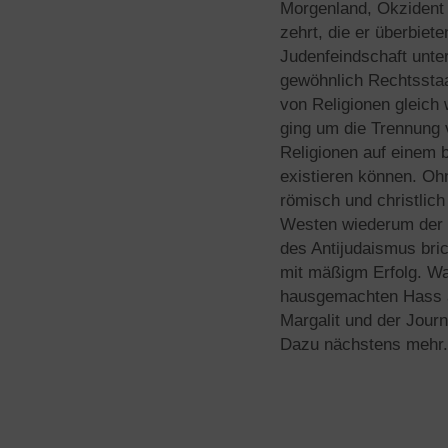
Morgenland, Okzident 
zehrt, die er überbiet
Judenfeindschaft unt
gewöhnlich Rechtsstaa
von Religionen gleich 
ging um die Trennung v
Religionen auf einem b
existieren können. Ohn
römisch und christlich
Westen wiederum der V
des Antijudaismus bri
mit mäßigm Erfolg. Wa
hausgemachten Hass a
Margalit und der Jour
Dazu nächstens mehr.