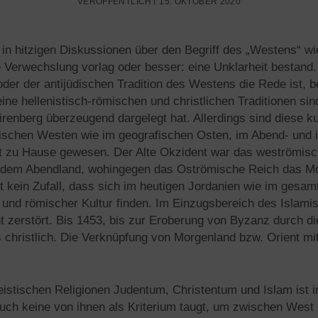
VERÖFFENTLICHT 15. OKTOBER 2020
 in hitzigen Diskussionen über den Begriff des „Westens“ wi
e Verwechslung vorlag oder besser: eine Unklarheit bestan
er der antijüdischen Tradition des Westens die Rede ist, b
ine hellenistisch-römischen und christlichen Traditionen sin
irenberg überzeugend dargelegt hat. Allerdings sind diese ku
fischen Westen wie im geografischen Osten, im Abend- und 
nt zu Hause gewesen. Der Alte Okzident war das weströmis
d dem Abendland, wohingegen das Oströmische Reich das M
st kein Zufall, dass sich im heutigen Jordanien wie im ges
r und römischer Kultur finden. Im Einzugsbereich des Islam
hnt zerstört. Bis 1453, bis zur Eroberung von Byzanz durch 
s christlich. Die Verknüpfung von Morgenland bzw. Orient mi
eistischen Religionen Judentum, Christentum und Islam ist 
uch keine von ihnen als Kriterium taugt, um zwischen West