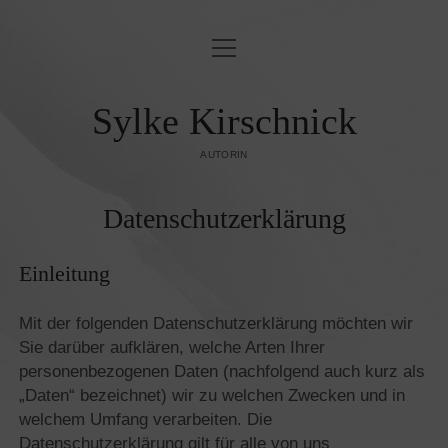
Menü
BLINDLINGS
öffnen
JUDENFEINDSCHAFT & ORIENTALISMUS
Sylke Kirschnick
OST & WEST
AUTORIN
KUNST UND KULTUR
Datenschutz­erklärung
ZEITGESCHEHEN
Einleitung
PUBLIKATIONEN
KONTAKT/IMPRESSUM
Mit der folgenden Datenschutzerklärung möchten wir
Sie darüber aufklären, welche Arten Ihrer
DATENSCHUTZ­
personenbezogenen Daten (nachfolgend auch kurz als
„Daten“ bezeichnet) wir zu welchen Zwecken und in
welchem Umfang verarbeiten. Die
Datenschutzerklärung gilt für alle von uns