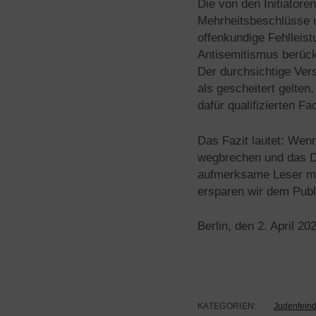
Die von den Initiatore
Mehrheitsbeschlüsse und
offenkundige Fehlleis
Antisemitismus berück
Der durchsichtige Vers
als gescheitert gelten
dafür qualifizierten F
Das Fazit lautet: Wen
wegbrechen und das Da
aufmerksame Leser mit
ersparen wir dem Pub
Berlin, den 2. April 20
KATEGORIEN:
Judenfeind