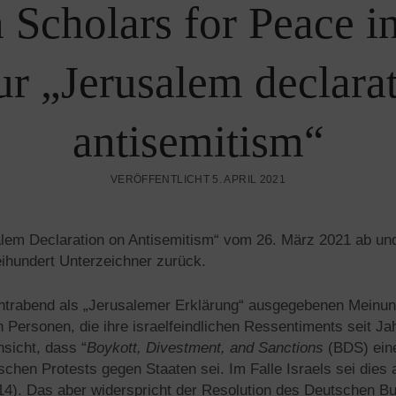
 Scholars for Peace i
ur „Jerusalem declara
antisemitism“
VERÖFFENTLICHT 5. APRIL 2021
alem Declaration on Antisemitism“ vom 26. März 2021 ab und
ihundert Unterzeichner zurück.
ochtrabend als „Jerusalemer Erklärung“ ausgegebenen Meinu
 Personen, die ihre israelfeindlichen Ressentiments seit Ja
nsicht, dass “
Boykott, Divestment, and Sanctions
(BDS) ein
ischen Protests gegen Staaten sei. Im Falle Israels sei dies 
 14). Das aber widerspricht der Resolution des Deutschen 