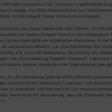
ehr wohl antisemitisch ist. Die kleine israelfeindliche Gru
ine Grundlage, die IHRA-Arbeitsdefinition zum Antisemitism
ließt, zu Fall bringen. Dieser Versuch ist misslungen.
urnalisten wie Jürgen Kaube oder Alan Posener, Schriftstell
schaftler wie Monika Schwarz-Friesel in den vergangenen
us ist kein Spezialfall von allgemeinem Rassismus. In der I
 als antisemitisch definiert: u.a. „Das Aberkennen des Rech
mmung, z.B. durch die Behauptung, die Existenz des Staates
ngen“ und „Die Anwendung doppelter Standards, indem man v
 von keinem anderen demokratischen Staat erwartet oder gef
ich an, die international geltende IHRA-Definition „präzisier
abei sammelt sie nur dilettantisch zusammen, was Antisemit
 was es keinesfalls sein darf und soll. Die massiven handwe
ar. Albern wirkt die Versicherung, dass die „Erklärung“ kei
h?!