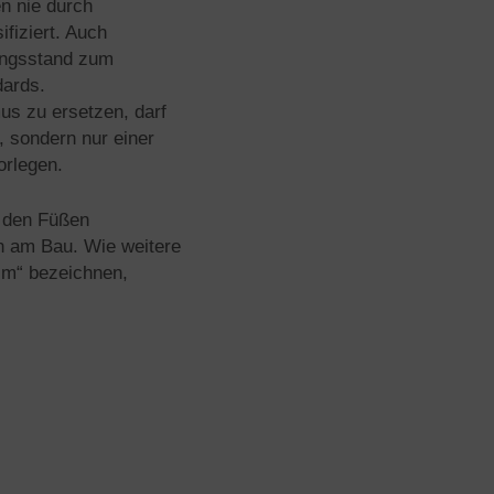
en nie durch
ifiziert. Auch
hungsstand zum
dards.
us zu ersetzen, darf
, sondern nur einer
orlegen.
r den Füßen
h am Bau. Wie weitere
sm“ bezeichnen,