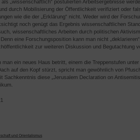
n als „wissenschaftlich“ postulierten Arbeitsergebnisse werd
 durch Mobilisierung der Öffentlichkeit verifiziert oder fals
tungen wie die der „Erklärung“ nicht. Weder wird der Forsc
sichtigt noch genügt das Ergebnis wissenschaftlichen Stan
uch, wissenschaftliches Arbeiten durch politischen Aktivism
. Denn eine Forschungsposition kann man nicht „deklarieren“
achöffentlichkeit zur weiteren Diskussion und Begutachtung v
n man ein neues Haus betritt, einem die Treppenstufen unte
ch auf den Kopf stürzt, spricht man gewöhnlich von Pfusc
 Sachkenntnis diese „Jerusalem Declaration on Antisemiti
likum.
21
schaft und Orientalismus