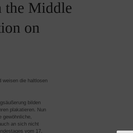
n the Middle
tion on
 weisen die haltlosen
ngsäußerung bilden
hren plakatieren. Nun
e gewöhnliche,
auch an sich nicht
Bundestages vom 17.