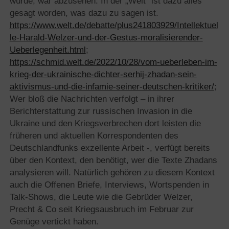
würde, war abzusehen. In der „Welt“ ist dazu alles
gesagt worden, was dazu zu sagen ist.
https://www.welt.de/debatte/plus241803929/Intellektuel
le-Harald-Welzer-und-der-Gestus-moralisierender-
Ueberlegenheit.html
;
https://schmid.welt.de/2022/10/28/vom-ueberleben-im-
krieg-der-ukrainische-dichter-serhij-zhadan-sein-
aktivismus-und-die-infamie-seiner-deutschen-kritiker/
;
Wer bloß die Nachrichten verfolgt – in ihrer
Berichterstattung zur russischen Invasion in die
Ukraine und den Kriegsverbrechen dort leisten die
früheren und aktuellen Korrespondenten des
Deutschlandfunks exzellente Arbeit -, verfügt bereits
über den Kontext, den benötigt, wer die Texte Zhadans
analysieren will. Natürlich gehören zu diesem Kontext
auch die Offenen Briefe, Interviews, Wortspenden in
Talk-Shows, die Leute wie die Gebrüder Welzer,
Precht & Co seit Kriegsausbruch im Februar zur
Genüge vertickt haben.