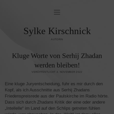
Menü
BLINDLINGS
öffnen
JUDENFEINDSCHAFT & ORIENTALISMUS
Sylke Kirschnick
OST & WEST
AUTORIN
KUNST UND KULTUR
Kluge Worte von Serhij Zhadan
ZEITGESCHEHEN
werden bleiben!
PUBLIKATIONEN
VERÖFFENTLICHT 4. NOVEMBER 2022
KONTAKT/IMPRESSUM
Eine kluge Juryentscheidung, fuhr es mir durch den
Kopf, als ich Ausschnitte aus Serhij Zhadans
DATENSCHUTZ­
Friedenspreisrede aus der Paulskirche im Radio hörte.
Dass sich durch Zhadans Kritik der eine oder andere
„Intellelle“ im Land auf den Schlips getreten fühlen