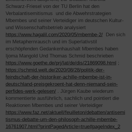
Schwarz-Friesel von der TU Berlin hat den
Verbalantisemitismus und die Abwehrstrategien
Mbembes und seiner Verteidiger im deutschen Kultur-
und Wissenschaftsbetrieb analysiert
https://www.hagalil.com/2020/05/mbembe-2/
Den sich
im Metaphernrausch und im Superlativstil
erschöpfenden Gedankenhaushalt Mbembes haben
Ijoma Mangold Und Thomas Schmid beschrieben
https://www.goethe.de/prj/lat/de/dis/21869098.html
;
https://schmid.welt.de/2020/08/28/politik-der-
feindschaft-der-historiker-achille-mbembe-ist-in-
deutschland-preisgekroent-hat-denn-niemand-sein-
perfides-werk-gelesen/
. Jürgen Kaube wiederum
kommentierte ausführlich, sachlich und pointiert die
Reaktionen Mbembes und seiner Verteidiger
https://www.faz.net/aktuell/feuilleton/debatten/antisemi
tismus-debatte-um-den-philosoph-achille-mbembe-
16761907.html?printPagedArticle=true#pageIndex_2