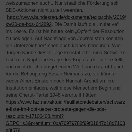
weiszumachen sucht. Nur staatliche Förderung soll
BDS-Aktionen nicht zuteil weerden.
https://www.bundestag.de/dokumente/textarchiv/2019/
kw20-de-bds-642892
. Die Damit läuft die „Initiative“
ins Leere. Es ist bis heute kein „Opfer“ der Resolution
zu beklagen. Auf Nachfrage von Journalisten konnten
die Unterzeichner*innen auch keines benennen. Wie
Jürgen Kaube dieser Tage konstatierte, sind Schwarze
Listen im Kopf eine Frage des Kopfes, der sie erstellt,
und nicht der ihn umgebenden Welt und das trifft auch
für die Behauptung Susan Neimans zu, sie könnte
weder Albert Einstein noch Hannah Arendt an ihre
Institution einladen, weil diese Menachem Begin und
seine Cherut-Partei 1948 verurteilt hätten
https://www.faz.net/aktuell/feuilleton/debatten/schwarz
e-liste-im-kopf-ueber-proteste-gegen-die-bds-
resolution-17100408.html?
GEPC=s3&premium=0xa76979788f99f01847c18d7103
e8f578
.