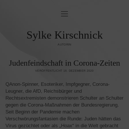
Menü
BLINDLINGS
öffnen
JUDENFEINDSCHAFT & ORIENTALISMUS
Sylke Kirschnick
OST & WEST
AUTORIN
KUNST UND KULTUR
Judenfeindschaft in Corona-Zeiten
ZEITGESCHEHEN
VERÖFFENTLICHT 16. DEZEMBER 2020
PUBLIKATIONEN
QAnon-Spinner, Esoteriker, Impfgegner, Corona-
Leugner, die AfD, Reichsbürger und
KONTAKT/IMPRESSUM
Rechtsextremisten demonstrieren Schulter an Schulter
DATENSCHUTZ­
gegen die Corona-Maßnahmen der Bundesregierung.
Seit Beginn der Pandemie machen
Verschwörungsfantasien die Runde: Juden hätten das
Virus gezüchtet oder als „Hoax“ in die Welt gebracht