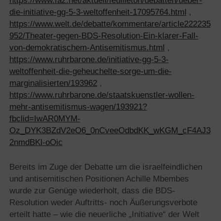
https://www.faz.net/aktuell/feuilleton/debatten/ueber-
die-initiative-gg-5-3-weltoffenheit-17095764.html
,
https://www.welt.de/debatte/kommentare/article222235
952/Theater-gegen-BDS-Resolution-Ein-klarer-Fall-
von-demokratischem-Antisemitismus.html
,
https://www.ruhrbarone.de/initiative-gg-5-3-
weltoffenheit-die-geheuchelte-sorge-um-die-
marginalisierten/193962
,
https://www.ruhrbarone.de/staatskuenstler-wollen-
mehr-antisemitismus-wagen/193921?
fbclid=IwAR0MYM-
Oz_DYK3BZdV2eO6_0nCveeOdbdKK_wKGM_cF4AJ3
2nmdBKl-oOic
Bereits im Zuge der Debatte um die israelfeindlichen
und antisemitischen Positionen Achille Mbembes
wurde zur Genüge wiederholt, dass die BDS-
Resolution weder Auftritts- noch Äußerungsverbote
erteilt hatte – wie die neuerliche „Initiative“ der Welt