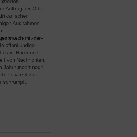
enzierten
m Auftrag der Otto
frikanischer
wenigen Ausnahmen
n:
f-gespraech-mit-der-
die offenkundige
 Leser, Hörer und
it von Nachrichten,
n Jahrhundert noch
en diversifiziert
r schrumpft.