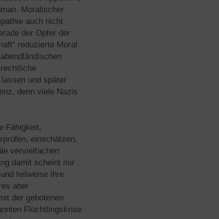
oman. Moralischer
pathie auch nicht
gerade der Opfer der
aft“ reduzierte Moral
h-abendländischen
 rechtliche
 lassen und später
enz, denn viele Nazis
 Fähigkeit,
rprüfen, einschätzen,
le vervielfachen
ang damit scheint mir
und teilweise ihre
res aber
mit der gebotenen
nnten Flüchtlingskrise