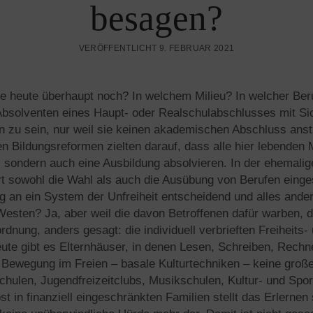
besagen?
VERÖFFENTLICHT 9. FEBRUAR 2021
de heute überhaupt noch? In welchem Milieu? In welcher Ber
bsolventen eines Haupt- oder Realschulabschlusses mit Sic
rn zu sein, nur weil sie keinen akademischen Abschluss ans
n Bildungsreformen zielten darauf, dass alle hier lebenden
 sondern auch eine Ausbildung absolvieren. In der ehemali
t sowohl die Wahl als auch die Ausübung von Berufen einge
g an ein System der Unfreiheit entscheidend und alles and
Westen? Ja, aber weil die davon Betroffenen dafür warben, die
nung, anders gesagt: die individuell verbrieften Freiheits-
ute gibt es Elternhäuser, in denen Lesen, Schreiben, Rechn
e Bewegung im Freien – basale Kulturtechniken – keine gro
chulen, Jugendfreizeitclubs, Musikschulen, Kultur- und Spor
t in finanziell eingeschränkten Familien stellt das Erlernen