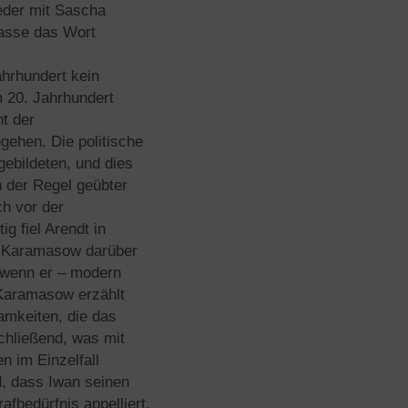
ieder mit Sascha
hasse das Wort
hrhundert kein
m 20. Jahrhundert
t der
gehen. Die politische
gebildeten, und dies
n der Regel geübter
ch vor der
g fiel Arendt in
te Karamasow darüber
 wenn er – modern
 Karamasow erzählt
mkeiten, die das
chließend, was mit
n im Einzelfall
d, dass Iwan seinen
fbedürfnis appelliert,