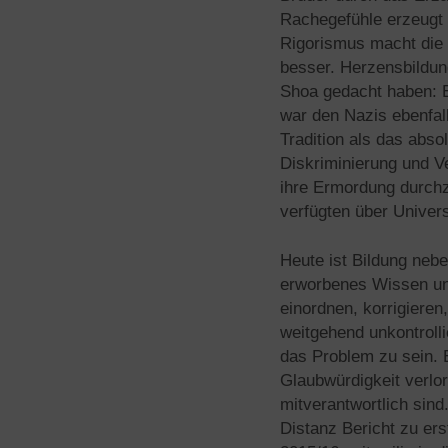
Rachegefühle erzeugt 
Rigorismus macht die 
besser. Herzensbildung
Shoa gedacht haben: E
war den Nazis ebenfal
Tradition als das absol
Diskriminierung und V
ihre Ermordung durchz
verfügten über Univer
Heute ist Bildung neb
erworbenes Wissen und 
einordnen, korrigieren
weitgehend unkontrolli
das Problem zu sein. E
Glaubwürdigkeit verlor
mitverantwortlich sin
Distanz Bericht zu er