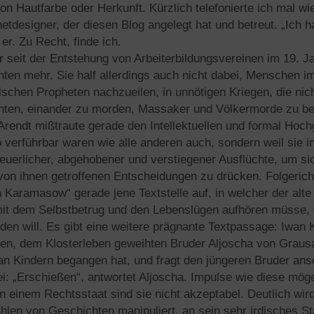
on Hautfarbe oder Herkunft. Kürzlich telefonierte ich mal w
etdesigner, der diesen Blog angelegt hat und betreut. „Ich 
 er. Zu Recht, finde ich.
seit der Entstehung von Arbeiterbildungsvereinen im 19. Ja
hten mehr. Sie half allerdings auch nicht dabei, Menschen i
schen Propheten nachzueilen, in unnötigen Kriegen, die nich
enten, einander zu morden, Massaker und Völkermorde zu be
rendt mißtraute gerade den Intellektuellen und formal Hoch
o verführbar waren wie alle anderen auch, sondern weil sie i
euerlicher, abgehobener und verstiegener Ausflüchte, um si
von ihnen getroffenen Entscheidungen zu drücken. Folgerichti
 Karamasow“ gerade jene Textstelle auf, in welcher der al
 mit dem Selbstbetrug und den Lebenslügen aufhören müsse,
den will. Es gibt eine weitere prägnante Textpassage: Iwan
n, dem Klosterleben geweihten Bruder Aljoscha von Grausa
 an Kindern begangen hat, und fragt den jüngeren Bruder ans
i: „Erschießen“, antwortet Aljoscha. Impulse wie diese möge
in einem Rechtsstaat sind sie nicht akzeptabel. Deutlich wir
len von Geschichten manipuliert, an sein sehr irdisches Stra