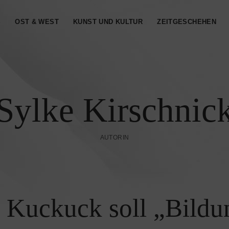
S
OST & WEST
KUNST UND KULTUR
ZEITGESCHEHEN
Sylke Kirschnic
AUTORIN
Kuckuck soll „Bildu