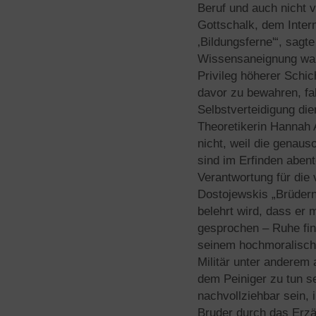
Beruf und auch nicht v
Gottschalk, dem Intern
‚Bildungsferne'“, sagte
Wissensaneignung war 
Privileg höherer Schic
davor zu bewahren, fal
Selbstverteidigung di
Theoretikerin Hannah A
nicht, weil die genaus
sind im Erfinden abent
Verantwortung für die 
Dostojewskis „Brüdern
belehrt wird, dass er
gesprochen – Ruhe fin
seinem hochmoralische
Militär unter anderem
dem Peiniger zu tun se
nachvollziehbar sein, 
Bruder durch das Erzäh