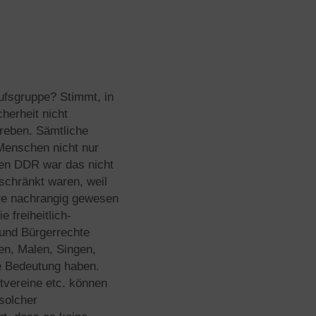
ufsgruppe? Stimmt, in
herheit nicht
treben. Sämtliche
 Menschen nicht nur
gen DDR war das nicht
schränkt waren, weil
ere nachrangig gewesen
 freiheitlich-
 und Bürgerrechte
en, Malen, Singen,
ße Bedeutung haben.
tvereine etc. können
 solcher