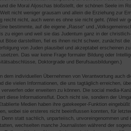
und die Moral Aljoschas bloßstellt, der schönen Seele im R
Welt nicht weniger grausam und allein die Erziehung zur Em
 reicht nicht, auch wenn es ohne sie nicht geht. (Weil wir 
ine bestimmte, auf die eigene „Rasse“ und „Volksgemeinsch
ls zu eigen und weil sie das Judentum ganz in der christlic
ut Böse darstellten, fiel es ihnen nicht schwer, zunächst die
erfolgung von Juden plausibel und akzeptabel erscheinen zu
usetzen. Das war keine Frage formaler Bildung oder Intellig
sitätsabschlüsse, Doktorgrade und Berufsausbildungen.)
en dem individuellen Übernehmen von Verantwortung auch die
die vielen Informationen, die uns tagtäglich erreichen, übe
, verwerfen oder erweitern zu können. Die social media-Kanä
ert diese Informationsflut. Doch nicht sie, sondern der Umg
tablierte Medien haben ihre gatekeeper-Funktion eingebüßt 
en, wobei sie ersteres nicht beeinflussen konnten, für letzte
d. Denn statt sachlich, unparteiisch, unvoreingenommen und 
statten, wechselten manche Journalisten während der sogena