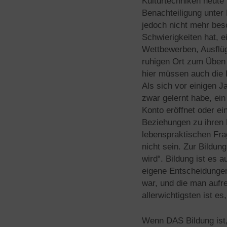
Kulturtechniken heute 
Benachteiligung unter
jedoch nicht mehr bes
Schwierigkeiten hat, 
Wettbewerben, Ausflüg
ruhigen Ort zum Üben od
hier müssen auch die E
Als sich vor einigen J
zwar gelernt habe, ein
Konto eröffnet oder e
Beziehungen zu ihren E
lebenspraktischen Frag
nicht sein. Zur Bildun
wird“. Bildung ist es 
eigene Entscheidungen
war, und die man aufr
allerwichtigsten ist e
Wenn DAS Bildung ist,