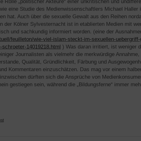
ie Rolle „politischer Akteure“ einer unkritischen und undiffer
wie eine Studie des Medienwissenschaftlers Michael Haller i
ben hat. Auch über die sexuelle Gewalt aus den Reihen norda
in der Kölner Sylvesternacht ist in etablierten Medien mit 
itisch und sachkundig informiert worden. (eine der Ausnahme
tuell/feuilleton/wie-viel-islam-steckt-im-sexuellen-uebergrif
e-schroeter-14019218.html
) Was daran irritiert, ist weniger 
iniger Journalisten als vielmehr die merkwürdige Annahme,
stande, Qualität, Gründlichkeit, Färbung und Ausgewogenhe
s und Kommentaren einzuschätzen. Das mag vor einem halbe
inzwischen dürften sich die Ansprüche von Medienkonsument
ein gestiegen sein, während die „Bildungsferne“ immer meh
st