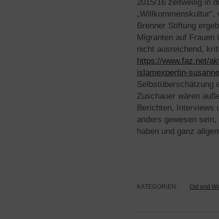
2015/16 zeitweilig in d
„Willkommenskultur“, 
Brenner Stiftung erge
Migranten auf Frauen 
nicht ausreichend, kr
https://www.faz.net/ak
islamexpertin-susann
Selbstüberschätzung e
Zuschauer wären außer
Berichten, Interview
anders gewesen sein, 
haben und ganz allgem
KATEGORIEN:
Ost und We