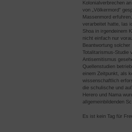
Kolonialverbrechen an
von „Völkermord“ gespr
Massenmord erfuhren.
verarbeitet hatte, las
Shoa in irgendeinem Ka
nicht einfach nur vora
Beantwortung solcher
Totalitarismus-Studi
Antisemitismus gesehen
Quellenstudien betrieb
einem Zeitpunkt, als k
wissenschaftlich erfor
die schulische und au
Herero und Nama wurde
allgemeinbildenden Sc
Es ist kein Tag für Fre