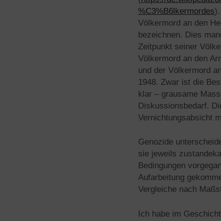
%C3%B6lkermordes
)
Völkermord an den Her
bezeichnen. Dies man
Zeitpunkt seiner Völk
Völkermord an den Arm
und der Völkermord an
1948. Zwar ist die Bes
klar – grausame Massen
Diskussionsbedarf. Die
Vernichtungsabsicht 
Genozide unterscheide
sie jeweils zustandeka
Bedingungen vorgegange
Aufarbeitung gekommen
Vergleiche nach Maßst
Ich habe im Geschicht