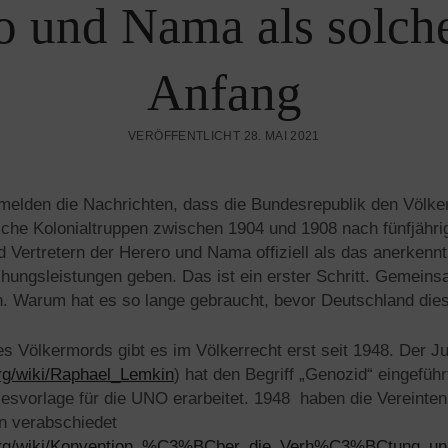
o und Nama als solche
Anfang
VERÖFFENTLICHT 28. MAI 2021
melden die Nachrichten, dass die Bundesrepublik den Völk
he Kolonialtruppen zwischen 1904 und 1908 nach fünfjähri
 Vertretern der Herero und Nama offiziell als das anerkennt
ungsleistungen geben. Das ist ein erster Schritt. Gemeins
. Warum hat es so lange gebraucht, bevor Deutschland dies
es Völkermords gibt es im Völkerrecht erst seit 1948. Der J
org/wiki/Raphael_Lemkin
) hat den Begriff „Genozid“ eingefüh
svorlage für die UNO erarbeitet. 1948 haben die Vereinten
n verabschiedet
a.org/wiki/Konvention_%C3%BCber_die_Verh%C3%BCtung_u