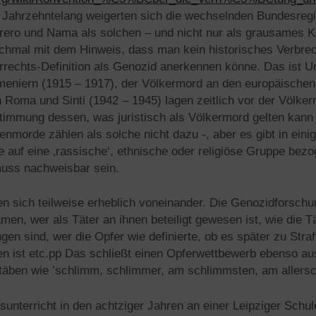
. Jahrzehntelang weigerten sich die wechselnden Bundesreg
ero und Nama als solchen – und nicht nur als grausames K
chmal mit dem Hinweis, dass man kein historisches Verbre
errechts-Definition als Genozid anerkennen könne. Das ist 
eniern (1915 – 1917), der Völkermord an den europäischen
 Roma und Sinti (1942 – 1945) lagen zeitlich vor der Völke
timmung dessen, was juristisch als Völkermord gelten kann 
morde zählen als solche nicht dazu -, aber es gibt in einig
 auf eine ‚rassische‘, ethnische oder religiöse Gruppe bez
muss nachweisbar sein.
n sich teilweise erheblich voneinander. Die Genozidforschu
men, wer als Täter an ihnen beteiligt gewesen ist, wie die T
n sind, wer die Opfer wie definierte, ob es später zu Stra
 ist etc.pp Das schließt einen Opferwettbewerb ebenso aus
äben wie ’schlimm, schlimmer, am schlimmsten, am allersc
sunterricht in den achtziger Jahren an einer Leipziger Schu