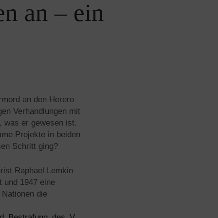
n an – ein
ermord an den Herero
gen Verhandlungen mit
, was er gewesen ist.
ame Projekte in beiden
en Schritt ging?
urist Raphael Lemkin
rt und 1947 eine
 Nationen die
nd_Bestrafung_des_V