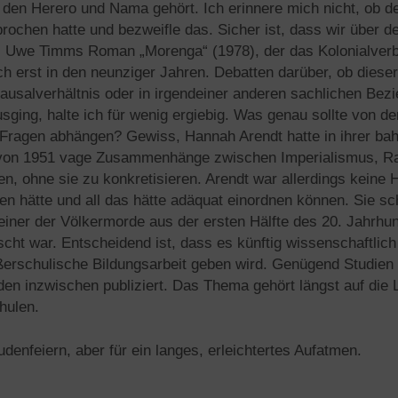
 den Herero und Nama gehört. Ich erinnere mich nicht, ob d
ochen hatte und bezweifle das. Sicher ist, dass wir über de
 Uwe Timms Roman „Morenga“ (1978), der das Kolonialverbr
 ich erst in den neunziger Jahren. Debatten darüber, ob diese
usalverhältnis oder in irgendeiner anderen sachlichen Bezi
usging, halte ich für wenig ergiebig. Was genau sollte von 
 Fragen abhängen? Gewiss, Hannah Arendt hatte in ihrer b
e von 1951 vage Zusammenhänge zwischen Imperialismus, 
, ohne sie zu konkretisieren. Arendt war allerdings keine Hi
en hätte und all das hätte adäquat einordnen können. Sie sc
einer der Völkermorde aus der ersten Hälfte des 20. Jahrhu
scht war. Entscheidend ist, dass es künftig wissenschaftlich 
ßerschulische Bildungsarbeit geben wird. Genügend Studie
n inzwischen publiziert. Das Thema gehört längst auf die 
hulen.
udenfeiern, aber für ein langes, erleichtertes Aufatmen.