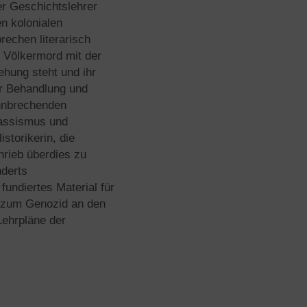
er Geschichtslehrer
n kolonialen
echen literarisch
r Völkermord mit der
ehung steht und ihr
der Behandlung und
ahnbrechenden
Rassismus und
storikerin, die
hrieb überdies zu
nderts
fundiertes Material für
n zum Genozid an den
Lehrpläne der