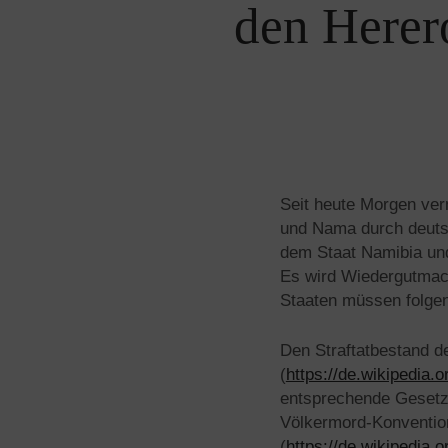
den Herer
Seit heute Morgen ver
und Nama durch deutsc
dem Staat Namibia und
Es wird Wiedergutmach
Staaten müssen folgen
Den Straftatbestand d
(
https://de.wikipedia.
entsprechende Gesetze
Völkermord-Konventio
(
https://de.wikipedi