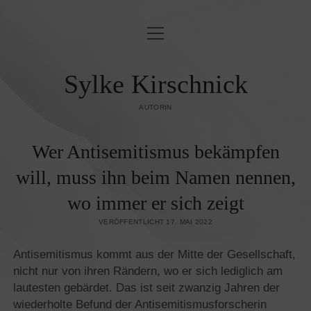
Menü
BLINDLINGS
öffnen
JUDENFEINDSCHAFT & ORIENTALISMUS
Sylke Kirschnick
OST & WEST
AUTORIN
KUNST UND KULTUR
Wer Antisemitismus bekämpfen
ZEITGESCHEHEN
will, muss ihn beim Namen nennen,
PUBLIKATIONEN
wo immer er sich zeigt
KONTAKT/IMPRESSUM
VERÖFFENTLICHT 17. MAI 2022
DATENSCHUTZ­
Antisemitismus kommt aus der Mitte der Gesellschaft,
nicht nur von ihren Rändern, wo er sich lediglich am
lautesten gebärdet. Das ist seit zwanzig Jahren der
wiederholte Befund der Antisemitismusforscherin