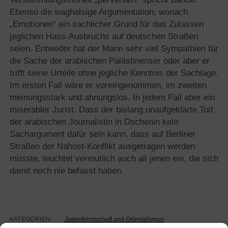
Ebenso die waghalsige Argumentation, wonach
„Emotionen“ ein sachlicher Grund für das Zulassen
jeglichen Hass-Ausbruchs auf deutschen Straßen
seien. Entweder hat der Mann sehr viel Sympathien für
die Sache der arabischen Palästinenser oder aber er
trifft seine Urteile ohne jegliche Kenntnis der Sachlage.
Im ersten Fall wäre er voreingenommen, im zweiten
meinungsstark und ahnungslos. In jedem Fall aber ein
miserabler Jurist. Dass der bislang unaufgeklärte Tod
der arabischen Journalistin in Dschenin kein
Sachargument dafür sein kann, dass auf Berliner
Straßen der Nahost-Konflikt ausgetragen werden
müsste, leuchtet vermutlich auch all jenen ein, die sich
damit noch nie befasst haben.
KATEGORIEN:
Judenfeindschaft und Orientalismus