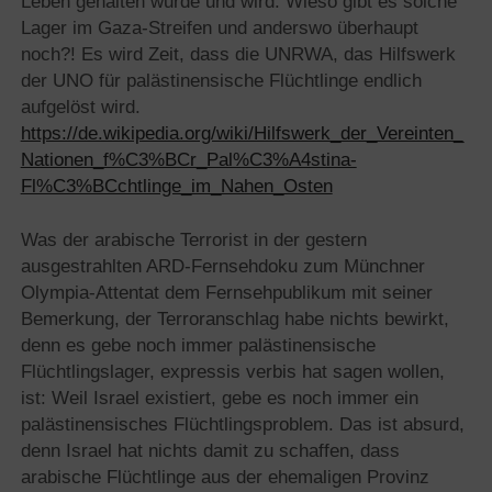
Leben gehalten wurde und wird. Wieso gibt es solche
Lager im Gaza-Streifen und anderswo überhaupt
noch?! Es wird Zeit, dass die UNRWA, das Hilfswerk
der UNO für palästinensische Flüchtlinge endlich
aufgelöst wird.
https://de.wikipedia.org/wiki/Hilfswerk_der_Vereinten_
Nationen_f%C3%BCr_Pal%C3%A4stina-
Fl%C3%BCchtlinge_im_Nahen_Osten
Was der arabische Terrorist in der gestern
ausgestrahlten ARD-Fernsehdoku zum Münchner
Olympia-Attentat dem Fernsehpublikum mit seiner
Bemerkung, der Terroranschlag habe nichts bewirkt,
denn es gebe noch immer palästinensische
Flüchtlingslager, expressis verbis hat sagen wollen,
ist: Weil Israel existiert, gebe es noch immer ein
palästinensisches Flüchtlingsproblem. Das ist absurd,
denn Israel hat nichts damit zu schaffen, dass
arabische Flüchtlinge aus der ehemaligen Provinz