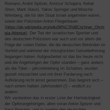
Romano, André Spitzer, Amitzur Schapira, Kehat
Shorr, Mark Slavin, Yakov Springer und Mosche
Weinberg, die für den Staat Israel angetreten waren,
sowie den Polizisten Anton Fliegerbauer.
(
https://de.wikipedia.org/wiki/M%C3%BCnchner_Olym
pia-Attentat
). Der Tod der israelischen Sportler und
des deutschen Polizisten war auch und vor allem die
Folge der vielen Fehler, die die deutschen Behörden im
Vorfeld und während der missglückten Geiselbefreiung
begangen hatten. Aufgearbeitet ist das bis heute nicht
und die Angehörigen der Opfer standen – ganz anders
als die Täter – jahrzehntelang im Schatten, wurden
gezielt missachtet und mit ihrer Forderung nach
Aufklärung nicht ernst genommen. Das beginnt sich –
nach einem halben Jahrhundert (!) – endlich zu
ändern.
Wir verdanken das in erster Linie der Hartnäckigkeit
der Opferangehörigen, allen voran Ankie Spitzer und
Ilana Romano, und in zweiter den deutschen