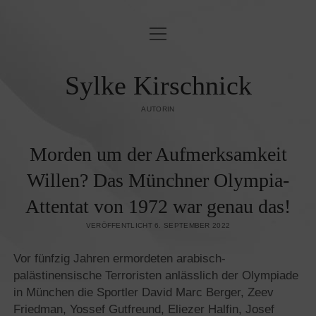
Menü
BLINDLINGS
öffnen
JUDENFEINDSCHAFT & ORIENTALISMUS
Sylke Kirschnick
OST & WEST
AUTORIN
KUNST UND KULTUR
Morden um der Aufmerksamkeit
ZEITGESCHEHEN
Willen? Das Münchner Olympia-
PUBLIKATIONEN
Attentat von 1972 war genau das!
KONTAKT/IMPRESSUM
VERÖFFENTLICHT 6. SEPTEMBER 2022
DATENSCHUTZ­
Vor fünfzig Jahren ermordeten arabisch-
palästinensische Terroristen anlässlich der Olympiade
in München die Sportler David Marc Berger, Zeev
Friedman, Yossef Gutfreund, Eliezer Halfin, Josef