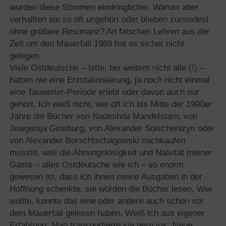
wurden diese Stimmen eindringlicher. Warum aber
verhallten sie so oft ungehört oder blieben zumindest
ohne größere Resonanz? An falschen Lehren aus der
Zeit um den Mauerfall 1989 hat es sicher nicht
gelegen.
Viele Ostdeutsche – bitte, bei weitem nicht alle (!) –
hatten nie eine Entstalinisierung, ja noch nicht einmal
eine Tauwetter-Periode erlebt oder davon auch nur
gehört. Ich weiß nicht, wie oft ich bis Mitte der 1990er
Jahre die Bücher von Nadeshda Mandelstam, von
Jewgenija Ginsburg, von Alexander Solschenizyn oder
von Alexander Borschtschagowski nachkaufen
musste, weil die Ahnungslosigkeit und Naivität meiner
Gäste – alles Ostdeutsche wie ich – so enorm
gewesen ist, dass ich ihnen meine Ausgaben in der
Hoffnung schenkte, sie würden die Bücher lesen. Wer
wollte, konnte das eine oder andere auch schon vor
dem Mauerfall gelesen haben. Weiß ich aus eigener
Erfahrung. Man transportierte sie gern ins „Neue