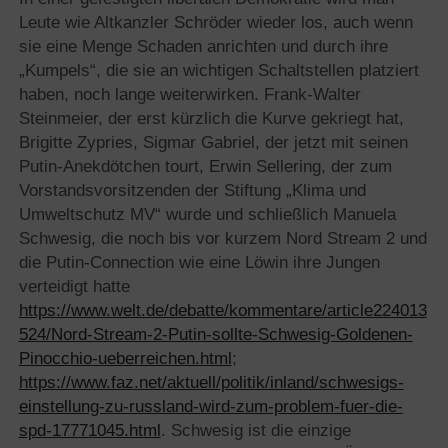
Leute wie Altkanzler Schröder wieder los, auch wenn
sie eine Menge Schaden anrichten und durch ihre
„Kumpels“, die sie an wichtigen Schaltstellen platziert
haben, noch lange weiterwirken. Frank-Walter
Steinmeier, der erst kürzlich die Kurve gekriegt hat,
Brigitte Zypries, Sigmar Gabriel, der jetzt mit seinen
Putin-Anekdötchen tourt, Erwin Sellering, der zum
Vorstandsvorsitzenden der Stiftung „Klima und
Umweltschutz MV“ wurde und schließlich Manuela
Schwesig, die noch bis vor kurzem Nord Stream 2 und
die Putin-Connection wie eine Löwin ihre Jungen
verteidigt hatte
https://www.welt.de/debatte/kommentare/article224013
524/Nord-Stream-2-Putin-sollte-Schwesig-Goldenen-
Pinocchio-ueberreichen.html
;
https://www.faz.net/aktuell/politik/inland/schwesigs-
einstellung-zu-russland-wird-zum-problem-fuer-die-
spd-17771045.html
. Schwesig ist die einzige