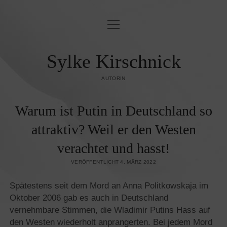
Menü
BLINDLINGS
öffnen
JUDENFEINDSCHAFT & ORIENTALISMUS
Sylke Kirschnick
OST & WEST
AUTORIN
KUNST UND KULTUR
Warum ist Putin in Deutschland so
ZEITGESCHEHEN
attraktiv? Weil er den Westen
PUBLIKATIONEN
verachtet und hasst!
KONTAKT/IMPRESSUM
VERÖFFENTLICHT 4. MÄRZ 2022
DATENSCHUTZ­
Spätestens seit dem Mord an Anna Politkowskaja im
Oktober 2006 gab es auch in Deutschland
vernehmbare Stimmen, die Wladimir Putins Hass auf
den Westen wiederholt anprangerten. Bei jedem Mord