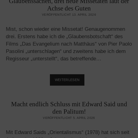
Glaubenssachen, drei neue Missetaten laut der
HALBGEBILDETE
Achse des Guten
LINKE
VERÖFFENTLICHT 13. APRIL 2026
IN
BERLIN
Mist, schon wieder eine Missetat! Genaugenommen
drei. Erstens habe ich die „Glaubensbotschaft“ des
Films „Das Evangelium nach Matthäus“ von Pier Paolo
Pasolini „unterschlagen“ und zweitens habe ich dem
Regisseur „unterstellt“, das betreffende…
GLAUBENSSACHEN,
WEITERLESEN
DREI
NEUE
MISSETATEN
Macht endlich Schluss mit Edward Said und
LAUT
DER
den Palitum!
ACHSE
VERÖFFENTLICHT 5. APRIL 2026
DES
GUTEN
Mit Edward Saids „Orientalismus“ (1978) hat sich seit