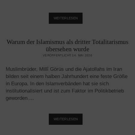
GLOBALISIERTER
WEITERLESEN
JUDENHASS
IST
IM
Warum der Islamismus als dritter Totalitarismus
WESTEN
DER
übersehen wurde
KANARIENVOGEL
VERÖFFENTLICHT 14. MAI 2026
Muslimbrüder, Millî Görüs und die Ajatollahs im Iran
bilden seit einem halben Jahrhundert eine feste Größe
in Europa. In den Islamverbänden hat sie sich
institutionalisiert und ist zum Faktor im Politikbetrieb
geworden.…
WARUM
WEITERLESEN
DER
ISLAMISMUS