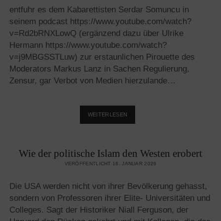
EUROPA
entfuhr es dem Kabarettisten Serdar Somuncu in
seinem podcast https://www.youtube.com/watch?
v=Rd2bRNXLowQ (ergänzend dazu über Ulrike
Hermann https://www.youtube.com/watch?
v=j9MBGSSTLuw) zur erstaunlichen Pirouette des
Moderators Markus Lanz in Sachen Regulierung,
Zensur, gar Verbot von Medien hierzulande…
„GOTT
WEITERLESEN
BEWAHRE
UNS
VOR
Wie der politische Islam den Westen erobert
DEN
BESCHÜTZERN
VERÖFFENTLICHT 16. JANUAR 2026
DER
DEMOKRATIE
Die USA werden nicht von ihrer Bevölkerung gehasst,
..“
sondern von Professoren ihrer Elite- Universitäten und
Colleges. Sagt der Historiker Niall Ferguson, der