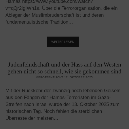
Hamas https://www.youtube.com/watch?
v=qQr2lgIWn1s. Über die Terrororganisation, die ein
Ableger der Muslimbruderschaft ist und deren
fundamentalistische Tradition…
AGENDASETTING
WEITERLESEN
STATT
JOURNALISMUS
BEI
Judenfeindschaft und der Hass auf den Westen
ARD,
ZDF
gehen nicht so schnell, wie sie gekommen sind
UND
VERÖFFENTLICHT 17. OKTOBER 2025
DEUTSCHLANDFUNK
IN
Mit der Rückkehr der zwanzig noch lebenden Geiseln
SACHEN
ISRAEL
aus den Fängen der Hamas-Terroristen im Gaza-
Streifen nach Israel wurde der 13. Oktober 2025 zum
historischen Tag. Noch fehlen die sterblichen
Überreste der meisten…