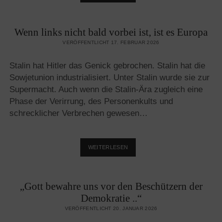
MENSCHENSCHLÄCHTER
CHAMENEI
IST
Wenn links nicht bald vorbei ist, ist es Europa
TOT,
HAMAN
VERÖFFENTLICHT 17. FEBRUAR 2026
IST
TOT!
Stalin hat Hitler das Genick gebrochen. Stalin hat die
Sowjetunion industrialisiert. Unter Stalin wurde sie zur
Supermacht. Auch wenn die Stalin-Ära zugleich eine
Phase der Verirrung, des Personenkults und
schrecklicher Verbrechen gewesen…
WENN
WEITERLESEN
LINKS
NICHT
BALD
„Gott bewahre uns vor den Beschützern der
VORBEI
IST,
Demokratie ..“
IST
VERÖFFENTLICHT 20. JANUAR 2026
ES