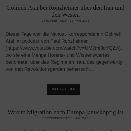
ALS
Golineh Atai bei Ronzheimer über den Iran und
DRITTER
TOTALITARISMUS
den Westen
ÜBERSEHEN
VERÖFFENTLICHT 10. MAI 2026
WURDE
Dieser Tage war die Nahost-Korrespondentin Golineh
Atai im podcast von Paul Ronzheimer
(https://www.youtube.com/watch?v=UM7mi3qYQZw),
wo sie eine Menge Hörens- und Wissenswertes
berichtete: über das Regime im Iran, das gegenwärtig
von den Revolutionsgarden beherrscht…
GOLINEH
WEITERLESEN
ATAI
BEI
RONZHEIMER
Warum Migration nach Europa janusköpfig ist
ÜBER
DEN
VERÖFFENTLICHT 1. MAI 2026
IRAN
UND