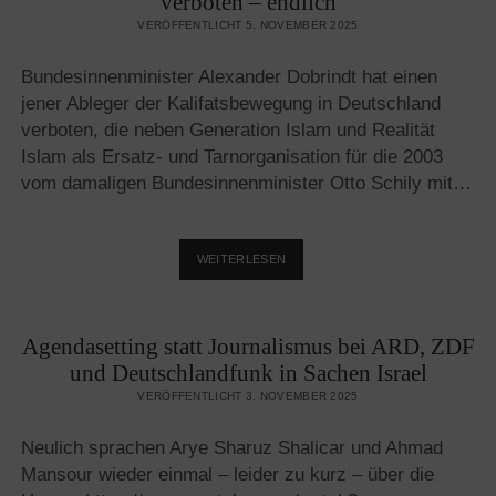
verboten – endlich
VERÖFFENTLICHT 5. NOVEMBER 2025
Bundesinnenminister Alexander Dobrindt hat einen
jener Ableger der Kalifatsbewegung in Deutschland
verboten, die neben Generation Islam und Realität
Islam als Ersatz- und Tarnorganisation für die 2003
vom damaligen Bundesinnenminister Otto Schily mit…
„MUSLIM
WEITERLESEN
INTERAKTIV“
VOM
BUNDESINNENMINISTER
Agendasetting statt Journalismus bei ARD, ZDF
VERBOTEN
–
und Deutschlandfunk in Sachen Israel
ENDLICH
VERÖFFENTLICHT 3. NOVEMBER 2025
Neulich sprachen Arye Sharuz Shalicar und Ahmad
Mansour wieder einmal – leider zu kurz – über die