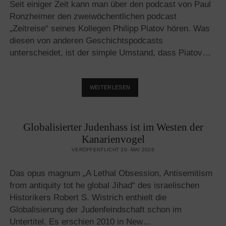
Seit einiger Zeit kann man über den podcast von Paul
Ronzheimer den zweiwöchentlichen podcast
„Zeitreise“ seines Kollegen Philipp Piatov hören. Was
diesen von anderen Geschichtspodcasts
unterscheidet, ist der simple Umstand, dass Piatov…
EXZELLENTE
WEITERLESEN
GESCHICHTSSTUNDEN
MIT
DEM
Globalisierter Judenhass ist im Westen der
PODCAST
„ZEITREISE“
Kanarienvogel
VERÖFFENTLICHT 20. MAI 2026
Das opus magnum „A Lethal Obsession, Antisemitism
from antiquity tot he global Jihad“ des israelischen
Historikers Robert S. Wistrich enthielt die
Globalisierung der Judenfeindschaft schon im
Untertitel. Es erschien 2010 in New…