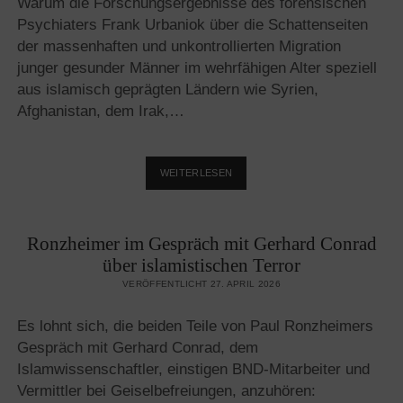
Warum die Forschungsergebnisse des forensischen
DEN
Psychiaters Frank Urbaniok über die Schattenseiten
WESTEN
der massenhaften und unkontrollierten Migration
junger gesunder Männer im wehrfähigen Alter speziell
aus islamisch geprägten Ländern wie Syrien,
Afghanistan, dem Irak,…
WARUM
WEITERLESEN
MIGRATION
NACH
EUROPA
Ronzheimer im Gespräch mit Gerhard Conrad
JANUSKÖPFIG
IST
über islamistischen Terror
VERÖFFENTLICHT 27. APRIL 2026
Es lohnt sich, die beiden Teile von Paul Ronzheimers
Gespräch mit Gerhard Conrad, dem
Islamwissenschaftler, einstigen BND-Mitarbeiter und
Vermittler bei Geiselbefreiungen, anzuhören: