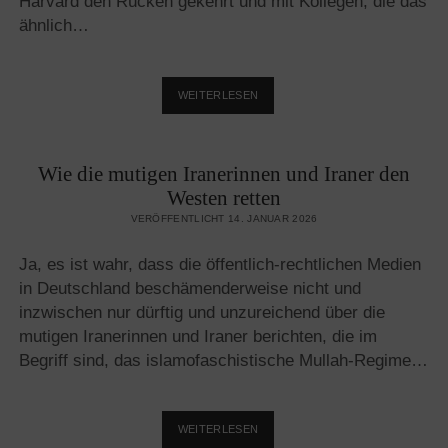
Harvard den Rücken gekehrt und mit Kollegen, die das
ähnlich…
WIE
WEITERLESEN
DER
POLITISCHE
ISLAM
Wie die mutigen Iranerinnen und Iraner den
DEN
WESTEN
Westen retten
EROBERT
VERÖFFENTLICHT 14. JANUAR 2026
Ja, es ist wahr, dass die öffentlich-rechtlichen Medien
in Deutschland beschämenderweise nicht und
inzwischen nur dürftig und unzureichend über die
mutigen Iranerinnen und Iraner berichten, die im
Begriff sind, das islamofaschistische Mullah-Regime…
WIE
WEITERLESEN
DIE