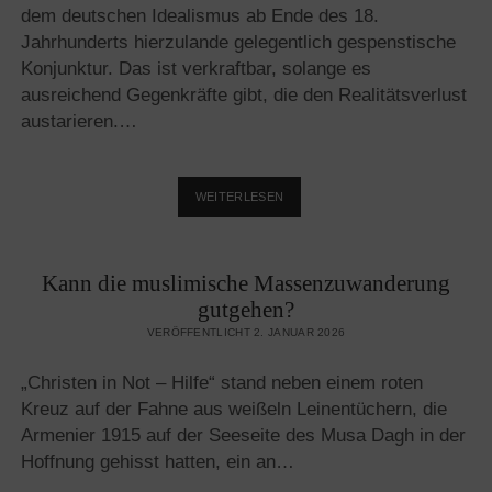
dem deutschen Idealismus ab Ende des 18.
Jahrhunderts hierzulande gelegentlich gespenstische
Konjunktur. Das ist verkraftbar, solange es
ausreichend Gegenkräfte gibt, die den Realitätsverlust
austarieren.…
KLIMATERRORISTEN?
WEITERLESEN
WAS
DENN
SONST!
Kann die muslimische Massenzuwanderung
gutgehen?
VERÖFFENTLICHT 2. JANUAR 2026
„Christen in Not – Hilfe“ stand neben einem roten
Kreuz auf der Fahne aus weißeln Leinentüchern, die
Armenier 1915 auf der Seeseite des Musa Dagh in der
Hoffnung gehisst hatten, ein an…