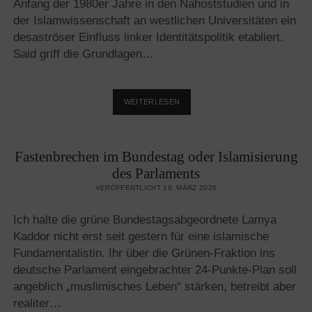
Anfang der 1980er Jahre in den Nahoststudien und in
der Islamwissenschaft an westlichen Universitäten ein
desaströser Einfluss linker Identitätspolitik etabliert.
Said griff die Grundlagen…
MACHT
WEITERLESEN
ENDLICH
SCHLUSS
MIT
Fastenbrechen im Bundestag oder Islamisierung
EDWARD
SAID
des Parlaments
UND
VERÖFFENTLICHT 19. MÄRZ 2026
DEN
PALITUM!
Ich halte die grüne Bundestagsabgeordnete Lamya
Kaddor nicht erst seit gestern für eine islamische
Fundamentalistin. Ihr über die Grünen-Fraktion ins
deutsche Parlament eingebrachter 24-Punkte-Plan soll
angeblich „muslimisches Leben“ stärken, betreibt aber
realiter…