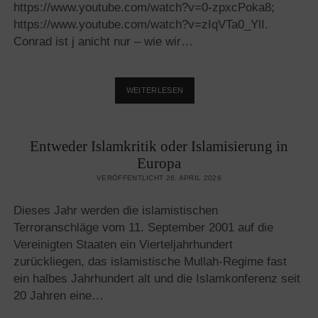
https://www.youtube.com/watch?v=0-zpxcPoka8;
https://www.youtube.com/watch?v=zIqVTa0_YlI.
Conrad ist j anicht nur – wie wir…
RONZHEIMER
WEITERLESEN
IM
GESPRÄCH
MIT
Entweder Islamkritik oder Islamisierung in
GERHARD
CONRAD
Europa
ÜBER
VERÖFFENTLICHT 26. APRIL 2026
ISLAMISTISCHEN
TERROR
Dieses Jahr werden die islamistischen
Terroranschläge vom 11. September 2001 auf die
Vereinigten Staaten ein Vierteljahrhundert
zurückliegen, das islamistische Mullah-Regime fast
ein halbes Jahrhundert alt und die Islamkonferenz seit
20 Jahren eine…