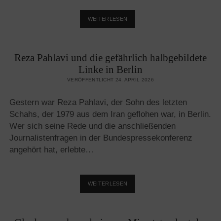
ENTWEDER
WEITERLESEN
ISLAMKRITIK
ODER
ISLAMISIERUNG
Reza Pahlavi und die gefährlich halbgebildete
IN
EUROPA
Linke in Berlin
VERÖFFENTLICHT 24. APRIL 2026
Gestern war Reza Pahlavi, der Sohn des letzten
Schahs, der 1979 aus dem Iran geflohen war, in Berlin.
Wer sich seine Rede und die anschließenden
Journalistenfragen in der Bundespressekonferenz
angehört hat, erlebte…
REZA
WEITERLESEN
PAHLAVI
UND
DIE
GEFÄHRLICH