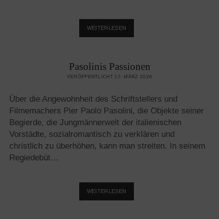
FASTENBRECHEN
WEITERLESEN
IM
BUNDESTAG
ODER
Pasolinis Passionen
ISLAMISIERUNG
DES
VERÖFFENTLICHT 17. MÄRZ 2026
PARLAMENTS
Über die Angewohnheit des Schriftstellers und
Filmemachers Pier Paolo Pasolini, die Objekte seiner
Begierde, die Jungmännerwelt der italienischen
Vorstädte, sozialromantisch zu verklären und
christlich zu überhöhen, kann man streiten. In seinem
Regiedebüt…
PASOLINIS
WEITERLESEN
PASSIONEN