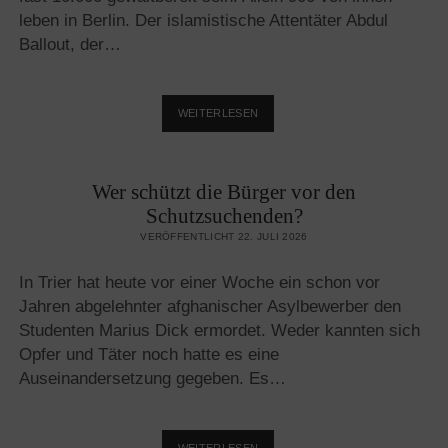
leben in Berlin. Der islamistische Attentäter Abdul
Ballout, der…
FESTUNG
WEITERLESEN
EUROPA?
WAS
DENN
Wer schützt die Bürger vor den
SONST!
Schutzsuchenden?
VERÖFFENTLICHT 22. JULI 2026
In Trier hat heute vor einer Woche ein schon vor
Jahren abgelehnter afghanischer Asylbewerber den
Studenten Marius Dick ermordet. Weder kannten sich
Opfer und Täter noch hatte es eine
Auseinandersetzung gegeben. Es…
WER
WEITERLESEN