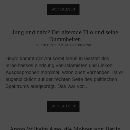
JUDENFEINDSCHAFT
WEITERLESEN
UND
DER
HASS
Jung und naiv? Der alternde Tilo und seine
AUF
DEN
Dummheiten
WESTEN
VERÖFFENTLICHT 14. OKTOBER 2025
GEHEN
NICHT
Heute kommt der Antisemitismus in Gestalt des
SO
SCHNELL,
Israelhasses eindeutig von Islamisten und Linken.
WIE
Ausgesprochen marginal, wenn auch vorhanden, ist er
SIE
augenblicklich auf der rechten Seite des politischen
GEKOMMEN
Spektrums ausgeprägt. Das war vor…
SIND
JUNG
WEITERLESEN
UND
NAIV?
DER
Anton Wilhelm Amo, die Mohren von Berlin
ALTERNDE