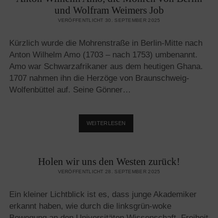
TILO
und Wolfram Weimers Job
UND
VERÖFFENTLICHT 30. SEPTEMBER 2025
SEINE
DUMMHEITEN
Kürzlich wurde die Mohrenstraße in Berlin-Mitte nach
Anton Wilhelm Amo (1703 – nach 1753) umbenannt.
Amo war Schwarzafrikaner aus dem heutigen Ghana.
1707 nahmen ihn die Herzöge von Braunschweig-
Wolfenbüttel auf. Seine Gönner…
ANTON
WEITERLESEN
WILHELM
AMO,
DIE
Holen wir uns den Westen zurück!
MOHREN
VON
VERÖFFENTLICHT 28. SEPTEMBER 2025
BERLIN
UND
Ein kleiner Lichtblick ist es, dass junge Akademiker
WOLFRAM
erkannt haben, wie durch die linksgrün-woke
WEIMERS
JOB
Bewegung an den Universitäten Wissenschaft, Freiheit