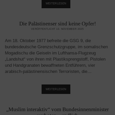
„NO
WEITERLESEN
OTHER
LAND“
DOKUMENTIERT
Die Palästinenser sind keine Opfer!
LINKE
PROPAGANDA
VERÖFFENTLICHT 13. NOVEMBER 2025
Am 18. Oktober 1977 befreite die GSG 9, die
bundesdeutsche Grenzschutzgruppe, im somalischen
Mogadischu die Geiseln im Lufthansa-Flugzeug
„Landshut“ von ihren mit Plastiksprengstoff, Pistolen
und Handgranaten bewaffneten Entführern, vier
arabisch-palästinensischen Terroristen, die…
DIE
WEITERLESEN
PALÄSTINENSER
SIND
KEINE
„Muslim interaktiv“ vom Bundesinnenminister
OPFER!