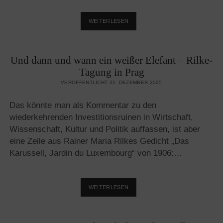
KANN
WEITERLESEN
DIE
MUSLIMISCHE
MASSENZUWANDERUNG
Und dann und wann ein weißer Elefant – Rilke-
GUTGEHEN?
Tagung in Prag
VERÖFFENTLICHT 21. DEZEMBER 2025
Das könnte man als Kommentar zu den
wiederkehrenden Investitionsruinen in Wirtschaft,
Wissenschaft, Kultur und Politik auffassen, ist aber
eine Zeile aus Rainer Maria Rilkes Gedicht „Das
Karussell, Jardin du Luxembourg“ von 1906:…
UND
WEITERLESEN
DANN
UND
WANN