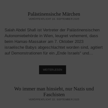
JUDENHASS
IM
Palästinensische Märchen
HERZEN
BERLINS
VERÖFFENTLICHT 24. SEPTEMBER 2025
Salah Abdel Shafi ist Vertreter der Palästinensischen
Autonomiebehörde in Wien, leugnet vehement, dass
beim Hamas-Massaker am 7. Oktober 2023
israelische Babys abgeschlachtet worden sind, agitiert
auf Demonstrationen für ein „Ende Israels“ und…
PALÄSTINENSISCHE
WEITERLESEN
MÄRCHEN
Wo immer man hinsieht, nur Nazis und
Faschisten
VERÖFFENTLICHT 22. SEPTEMBER 2025