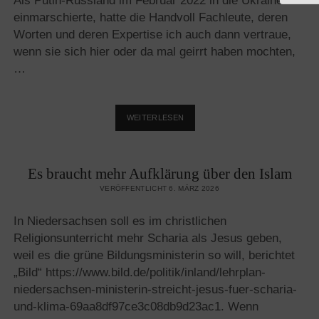
Als Putin-Russland im Februar 2022 in die Ukraine
KAM
einmarschierte, hatte die Handvoll Fachleute, deren
Worten und deren Expertise ich auch dann vertraue,
wenn sie sich hier oder da mal geirrt haben mochten,
…
DIE
WEITERLESEN
UKRAINE,
DER
IRAN
Es braucht mehr Aufklärung über den Islam
UND
DIE
VERÖFFENTLICHT 6. MÄRZ 2026
„EXPERTEN“
In Niedersachsen soll es im christlichen
Religionsunterricht mehr Scharia als Jesus geben,
weil es die grüne Bildungsministerin so will, berichtet
„Bild“ https://www.bild.de/politik/inland/lehrplan-
niedersachsen-ministerin-streicht-jesus-fuer-scharia-
und-klima-69aa8df97ce3c08db9d23ac1. Wenn