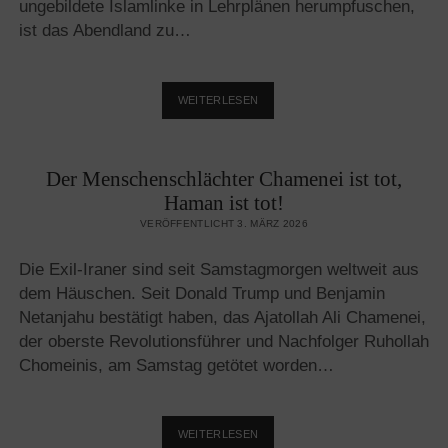
ungebildete Islamlinke in Lehrplänen herumpfuschen,
ist das Abendland zu…
ES
WEITERLESEN
BRAUCHT
MEHR
AUFKLÄRUNG
Der Menschenschlächter Chamenei ist tot,
ÜBER
DEN
Haman ist tot!
ISLAM
VERÖFFENTLICHT 3. MÄRZ 2026
Die Exil-Iraner sind seit Samstagmorgen weltweit aus
dem Häuschen. Seit Donald Trump und Benjamin
Netanjahu bestätigt haben, das Ajatollah Ali Chamenei,
der oberste Revolutionsführer und Nachfolger Ruhollah
Chomeinis, am Samstag getötet worden…
DER
WEITERLESEN