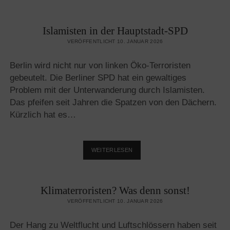
MUTIGEN
IRANERINNEN
Islamisten in der Hauptstadt-SPD
UND
IRANER
VERÖFFENTLICHT 10. JANUAR 2026
DEN
WESTEN
Berlin wird nicht nur von linken Öko-Terroristen
RETTEN
gebeutelt. Die Berliner SPD hat ein gewaltiges
Problem mit der Unterwanderung durch Islamisten.
Das pfeifen seit Jahren die Spatzen von den Dächern.
Kürzlich hat es…
ISLAMISTEN
WEITERLESEN
IN
DER
HAUPTSTADT-
Klimaterroristen? Was denn sonst!
SPD
VERÖFFENTLICHT 10. JANUAR 2026
Der Hang zu Weltflucht und Luftschlössern haben seit