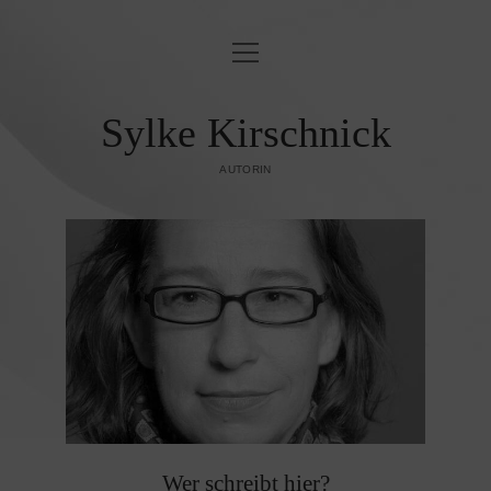
Menü
BLINDLINGS
öffnen
JUDENFEINDSCHAFT & ORIENTALISMUS
Sylke Kirschnick
OST & WEST
AUTORIN
KUNST UND KULTUR
Sylke
ZEITGESCHEHEN
Kirschnick
PUBLIKATIONEN
Beiträge
KONTAKT/IMPRESSUM
DATENSCHUTZ­
Wer schreibt hier?