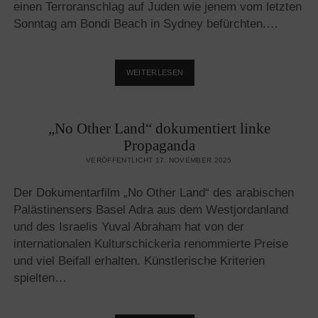
einen Terroranschlag auf Juden wie jenem vom letzten
Sonntag am Bondi Beach in Sydney befürchten.…
DAS
WEITERLESEN
JUDENMASSAKER
AM
BONDI
„No Other Land“ dokumentiert linke
BEACH
KONNTE
Propaganda
NIEMANDEN
VERÖFFENTLICHT 17. NOVEMBER 2025
ÜBERRASCHEN
Der Dokumentarfilm „No Other Land“ des arabischen
Palästinensers Basel Adra aus dem Westjordanland
und des Israelis Yuval Abraham hat von der
internationalen Kulturschickeria renommierte Preise
und viel Beifall erhalten. Künstlerische Kriterien
spielten…