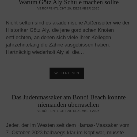
Warum Götz Aly Schule machen sollte
EIN
WEISSER E
VERÖFFENTLICHT 20. DEZEMBER 2025
LEFANT –
R
Nicht selten sind es akademische Außenseiter wie der
ILKE-T
Historiker Götz Aly, die jene gordischen Knoten
AGUNG I
N P
entflechten, an denen sich viele ihrer Kollegen
RAG
jahrzehntelang die Zähne ausgebissen haben.
Hartnäckig wiederholt Aly all die…
WARUM
WEITERLESEN
GÖTZ
ALY
SCHULE
Das Judenmassaker am Bondi Beach konnte
MACHEN
SOLLTE
niemanden überraschen
VERÖFFENTLICHT 20. DEZEMBER 2025
Jeder, der im Westen seit dem Hamas-Massaker vom
7. Oktober 2023 halbwegs klar im Kopf war, musste