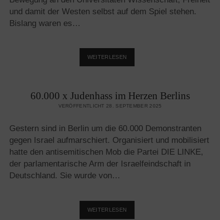
und damit der Westen selbst auf dem Spiel stehen.
Bislang waren es…
HOLEN
WEITERLESEN
WIR
UNS
DEN
60.000 x Judenhass im Herzen Berlins
WESTEN
ZURÜCK!
VERÖFFENTLICHT 28. SEPTEMBER 2025
Gestern sind in Berlin um die 60.000 Demonstranten
gegen Israel aufmarschiert. Organisiert und mobilisiert
hatte den antisemitischen Mob die Partei DIE LINKE,
der parlamentarische Arm der Israelfeindschaft in
Deutschland. Sie wurde von…
60.000
WEITERLESEN
X