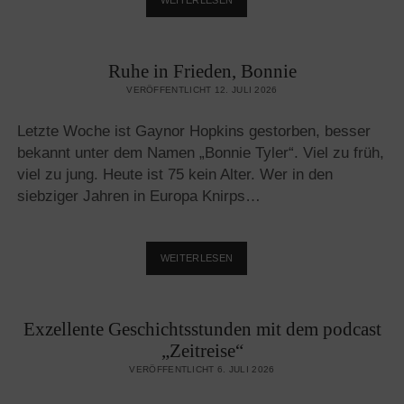
SCHÜTZT
DIE
BÜRGER
Ruhe in Frieden, Bonnie
VOR
DEN
VERÖFFENTLICHT 12. JULI 2026
SCHUTZSUCHENDEN?
Letzte Woche ist Gaynor Hopkins gestorben, besser
bekannt unter dem Namen „Bonnie Tyler“. Viel zu früh,
viel zu jung. Heute ist 75 kein Alter. Wer in den
siebziger Jahren in Europa Knirps…
RUHE
WEITERLESEN
IN
FRIEDEN,
BONNIE
Exzellente Geschichtsstunden mit dem podcast
„Zeitreise“
VERÖFFENTLICHT 6. JULI 2026